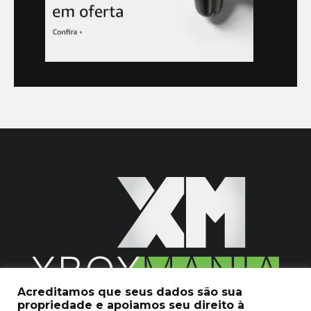
Acreditamos que seus dados são sua
propriedade e apoiamos seu direito à
2020 © Xboxmania. Todos os Direitos Reservados.