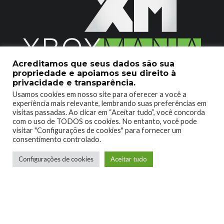
Acreditamos que seus dados são sua
propriedade e apoiamos seu direito à
2020 © Xboxmania. Todos os Direitos Reservados.
privacidade e transparência.
Usamos cookies em nosso site para oferecer a você a
SOBRE O XBOX MANIA
CONTATO
experiência mais relevante, lembrando suas preferências em
visitas passadas. Ao clicar em “Aceitar tudo”, você concorda
ENCONTROU UM PROBLEMA?
com o uso de TODOS os cookies. No entanto, você pode
visitar "Configurações de cookies" para fornecer um
consentimento controlado.
Configurações de cookies
Aceitar tudo