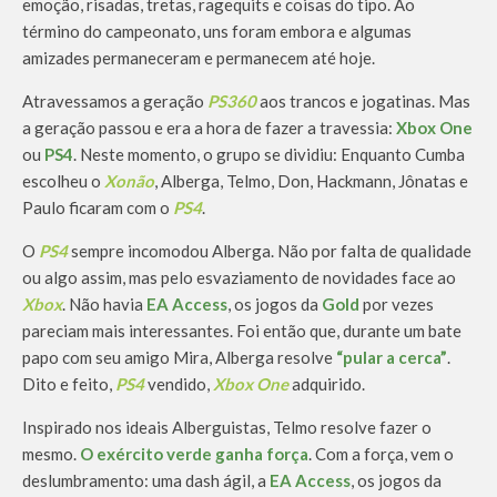
emoção, risadas, tretas, ragequits e coisas do tipo. Ao
término do campeonato, uns foram embora e algumas
amizades permaneceram e permanecem até hoje.
Atravessamos a geração
PS360
aos trancos e jogatinas. Mas
a geração passou e era a hora de fazer a travessia:
Xbox One
ou
PS4
. Neste momento, o grupo se dividiu: Enquanto Cumba
escolheu o
Xonão
, Alberga, Telmo, Don, Hackmann, Jônatas e
Paulo ficaram com o
PS4
.
O
PS4
sempre incomodou Alberga. Não por falta de qualidade
ou algo assim, mas pelo esvaziamento de novidades face ao
Xbox
. Não havia
EA Access
, os jogos da
Gold
por vezes
pareciam mais interessantes. Foi então que, durante um bate
papo com seu amigo Mira, Alberga resolve
“pular a cerca”
.
Dito e feito,
PS4
vendido,
Xbox One
adquirido.
Inspirado nos ideais Alberguistas, Telmo resolve fazer o
mesmo.
O exército verde ganha força
. Com a força, vem o
deslumbramento: uma dash ágil, a
EA Access
, os jogos da