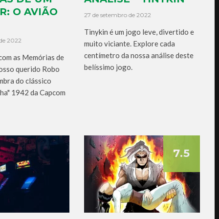
: O AVIÃO
27 de setembro de 2022
Tinykin é um jogo leve, divertido e
de 2022
muito viciante. Explore cada
centímetro da nossa análise deste
com as Memórias de
belíssimo jogo.
osso querido Robo
mbra do clássico
nha" 1942 da Capcom
7.5