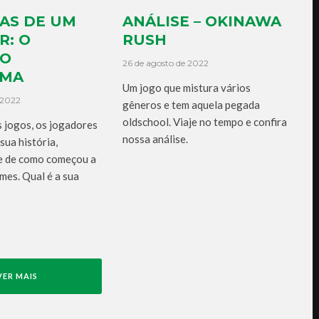
AS DE UM
ANÁLISE – OKINAWA
R: O
RUSH
RO
26 de agosto de 2022
AMA
Um jogo que mistura vários
 2022
gêneros e tem aquela pegada
oldschool. Viaje no tempo e confira
 jogos, os jogadores
nossa análise.
ua história,
e de como começou a
mes. Qual é a sua
VER MAIS