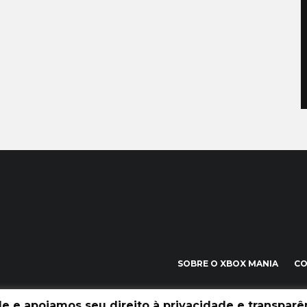
SOBRE O XBOX MANIA
C
 e apoiamos seu direito à privacidade e transparên