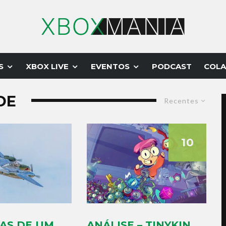
S
XBOX LIVE
EVENTOS
PODCAST
COLA
DE
Recentes
10
AS DE UM
ANÁLISE – TINYKIN