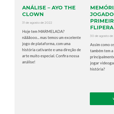
ANÁLISE – AYO THE
MEMÓRI
CLOWN
JOGADO
PRIMEI
31 de agosto de 2022
FLIPER
Hoje tem MARMELADA?
30 de agosto de
nãããooo... mas temos um excelente
jogo de plataforma, com uma
Assim como os
história cativante e uma direção de
também tem a s
arte muito especial. Confira nossa
principalment
análise!
jogar videoga
história?