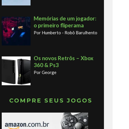
Memórias de um jogador:
o primeiro fliperama
Por Humberto - Robô Barulhento
Os novos Retrôs – Xbox
360 & Ps3
Por George
COMPRE SEUS JOGOS