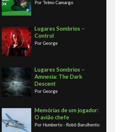
Por Telmo Camargo
Lugares Sombrios –
Control
Por George
Lugares Sombrios –
Amnesia: The Dark
Descent
Por George
Memórias de um jogador:
O avião chefe
Por Humberto - Robô Barulhento