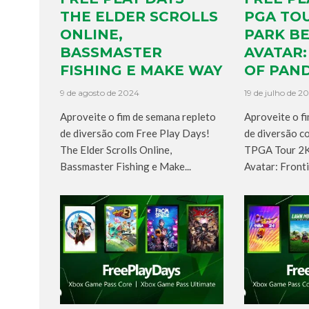
THE ELDER SCROLLS
PGA TOU
ONLINE,
PARK B
BASSMASTER
AVATAR:
FISHING E MAKE WAY
OF PAN
9 de agosto de 2024
19 de julho de 2
Aproveite o fim de semana repleto
Aproveite o f
de diversão com Free Play Days!
de diversão c
The Elder Scrolls Online,
TPGA Tour 2K
Bassmaster Fishing e Make...
Avatar: Frontie