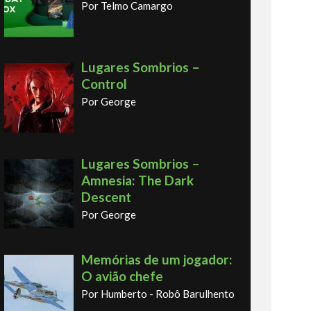
Por Telmo Camargo
Lugares Sombrios –
Control
Por George
Lugares Sombrios –
Amnesia: The Dark
Descent
Por George
Memórias de um jogador:
O avião chefe
Por Humberto - Robô Barulhento