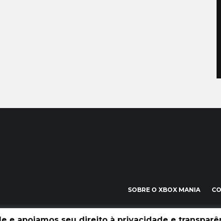
SOBRE O XBOX MANIA
C
 e apoiamos seu direito à privacidade e transparên