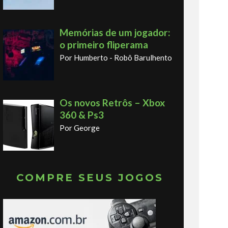
Memórias de um jogador:
o primeiro fliperama
Por Humberto - Robô Barulhento
Os novos Retrôs – Xbox
360 & Ps3
Por George
COMPRE SEUS JOGOS