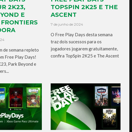
R 2K23,
TOPSPIN 2K25 E THE
EYOND E
ASCENT
 FRONTIERS
7 de junho de 2024
DORA
O Free Play Days desta semana
024
traz dois sucessos para os
jogadores jogarem gratuitamente,
im de semana repleto
confira TopSpin 2K25 e The Ascent
om Free Play Days!
23, Park Beyond e
rs...