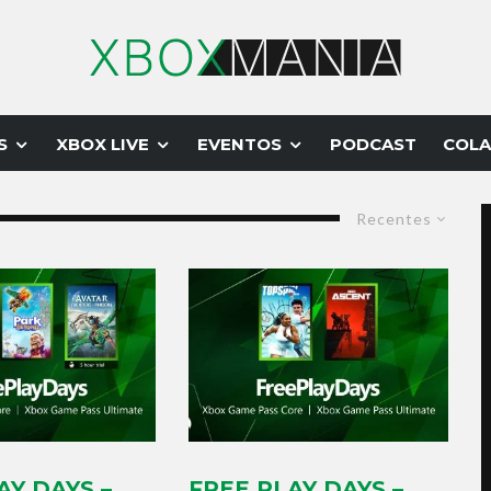
S
XBOX LIVE
EVENTOS
PODCAST
COLA
Recentes
AY DAYS –
FREE PLAY DAYS –