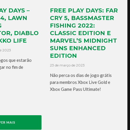
AY DAYS –
FREE PLAY DAYS: FAR
4, LAWN
CRY 5, BASSMASTER
G
FISHING 2022:
OR, DIABLO
CLASSIC EDITION E
KKO LIFE
MARVEL’S MIDNIGHT
SUNS ENHANCED
e 2023
EDITION
ogos que estarão
23 de março de 2023
gar no fim de
Não perca os dias de jogo grátis
para membros Xbox Live Gold e
Xbox Game Pass Ultimate!
VER MAIS