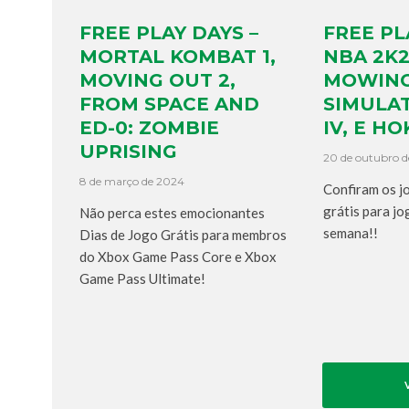
FREE PLAY DAYS –
FREE PL
MORTAL KOMBAT 1,
NBA 2K2
MOVING OUT 2,
MOWIN
FROM SPACE AND
SIMULAT
ED-0: ZOMBIE
IV, E HO
UPRISING
20 de outubro d
8 de março de 2024
Confiram os j
grátis para jo
Não perca estes emocionantes
semana!!
Dias de Jogo Grátis para membros
do Xbox Game Pass Core e Xbox
Game Pass Ultimate!