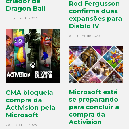
criador de
Rod Fergusson
Dragon Ball
confirma duas
expansões para
9 de junho de 2023
Diablo IV
6 de junho de 2023
Microsoft está
CMA bloqueia
se preparando
compra da
para concluir a
Activision pela
compra da
Microsoft
Activision
26 de abril de 2023