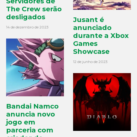
Servidores de
The Crew serão
desligados
Jusant é
anunciado
14 de dezembro de 2023
durante a Xbox
Games
Showcase
12 de junho de 2023
Bandai Namco
anuncia novo
jogo em
parceria com