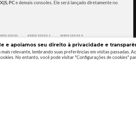
X|S, PC
e demais consoles. Ele será lançado diretamente no
XBOX SERIES
XBOX SERIES S
XBOX SERIES X
 e apoiamos seu direito à privacidade e transparên
 mais relevante, lembrando suas preferências em visitas passadas. A
ookies. No entanto, você pode visitar "Configurações de cookies" pa
0
0
0