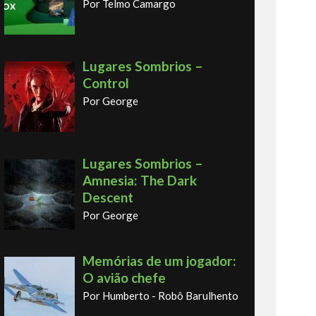
Por Telmo Camargo
Lugares Sombrios –
Control
Por George
Lugares Sombrios –
Amnesia: The Dark
Descent
Por George
Memórias de um jogador:
O avião chefe
Por Humberto - Robô Barulhento