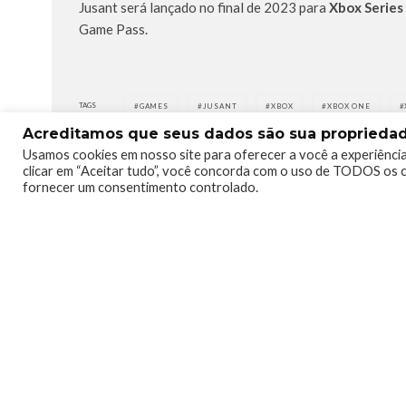
Jusant será lançado no final de 2023 para
Xbox Series 
Game Pass.
TAGS
GAMES
JUSANT
XBOX
XBOX ONE
Acreditamos que seus dados são sua propriedade
Usamos cookies em nosso site para oferecer a você a experiência
clicar em “Aceitar tudo”, você concorda com o uso de TODOS os c
fornecer um consentimento controlado.
0
0