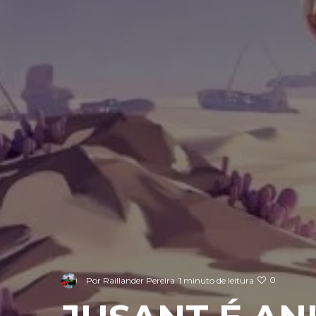
0
Por
Raillander Pereira
1 minuto de leitura