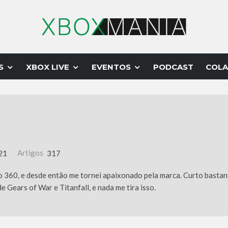
S
XBOX LIVE
EVENTOS
PODCAST
COLA
021
Artigos
317
 360, e desde então me tornei apaixonado pela marca. Curto bastant
e Gears of War e Titanfall, e nada me tira isso.