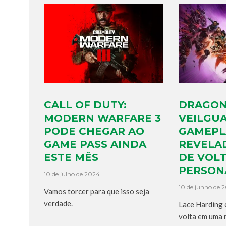
CALL OF DUTY:
DRAGON
MODERN WARFARE 3
VEILGU
PODE CHEGAR AO
GAMEPL
GAME PASS AINDA
REVELAD
ESTE MÊS
DE VOL
PERSON
10 de julho de 2024
10 de junho de 
Vamos torcer para que isso seja
verdade.
Lace Harding 
volta em uma 