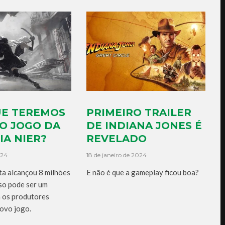
UE TEREMOS
PRIMEIRO TRAILER
O JOGO DA
DE INDIANA JONES É
A NIER?
REVELADO
024
18 de janeiro de 2024
a alcançou 8 milhões
E não é que a gameplay ficou boa?
sso pode ser um
a os produtores
ovo jogo.