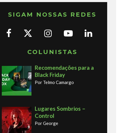
SIGAM NOSSAS REDES
COLUNISTAS
Recomendações para a
Black Friday
Por Telmo Camargo
Lugares Sombrios –
Control
Por George