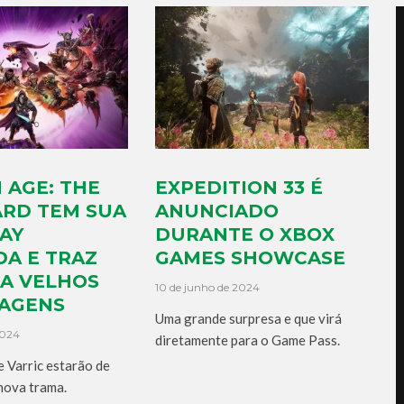
 AGE: THE
EXPEDITION 33 É
ARD TEM SUA
ANUNCIADO
AY
DURANTE O XBOX
A E TRAZ
GAMES SHOWCASE
TA VELHOS
10 de junho de 2024
AGENS
Uma grande surpresa e que virá
2024
diretamente para o Game Pass.
e Varric estarão de
nova trama.