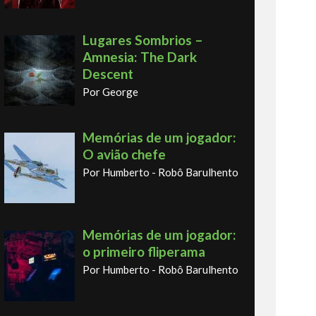
Lugares Sombrios –
Amnesia: The Dark
Descent
Por George
Memórias de um jogador:
O avião chefe
Por Humberto - Robô Barulhento
Memórias de um jogador:
o primeiro fliperama
Por Humberto - Robô Barulhento