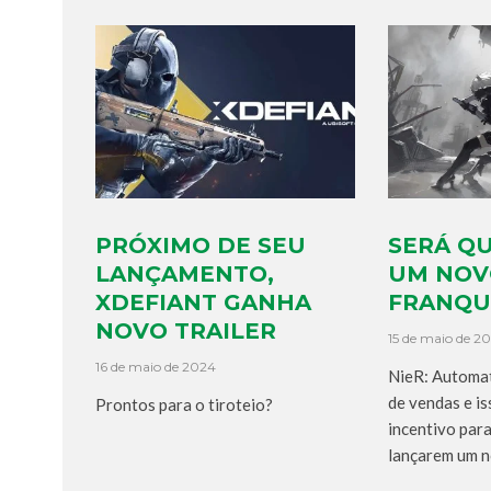
PRÓXIMO DE SEU
SERÁ Q
LANÇAMENTO,
UM NOV
XDEFIANT GANHA
FRANQUI
NOVO TRAILER
15 de maio de 2
16 de maio de 2024
NieR: Automat
de vendas e i
Prontos para o tiroteio?
incentivo par
lançarem um n