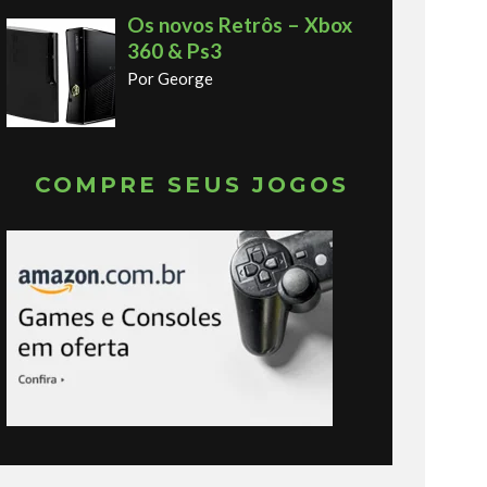
Os novos Retrôs – Xbox
360 & Ps3
Por George
COMPRE SEUS JOGOS