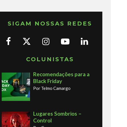
SIGAM NOSSAS REDES
COLUNISTAS
Recomendações para a
Black Friday
Por Telmo Camargo
Lugares Sombrios –
Control