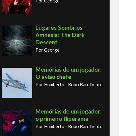
Por George
Lugares Sombrios –
Amnesia: The Dark
Descent
Por George
Memórias de um jogador:
O avião chefe
Por Humberto - Robô Barulhento
Memórias de um jogador:
o primeiro fliperama
Por Humberto - Robô Barulhento