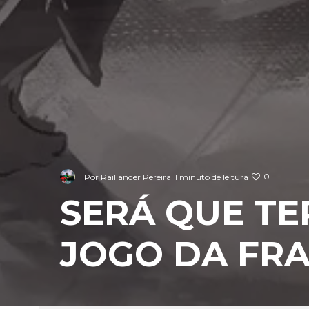
0
Por
Raillander Pereira
1 minuto de leitura
SERÁ QUE T
JOGO DA FRA