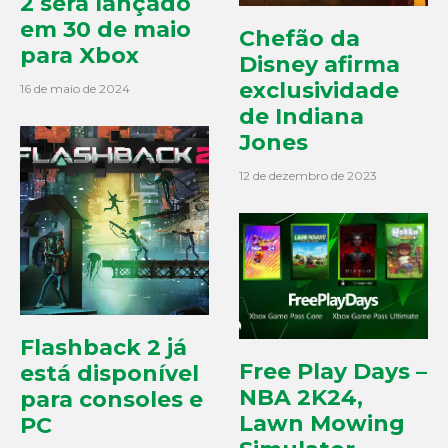
2 será lançado
em 30 de maio
Chefão da
para Xbox
Disney afirma
exclusividade
16 de maio de 2024
de Indiana
Jones
12 de dezembro de 2023
Flashback 2 já
Free Play Days –
está disponível
NBA 2K24,
para consoles e
Lawn Mowing
PC