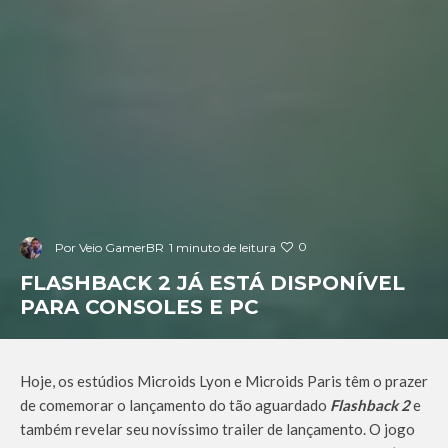
0
Por
Veio GamerBR
1 minuto de leitura
FLASHBACK 2 JÁ ESTÁ DISPONÍVEL
PARA CONSOLES E PC
Hoje, os estúdios Microids Lyon e Microids Paris têm o prazer
de comemorar o lançamento do tão aguardado
Flashback 2
e
também revelar seu novíssimo trailer de lançamento. O jogo