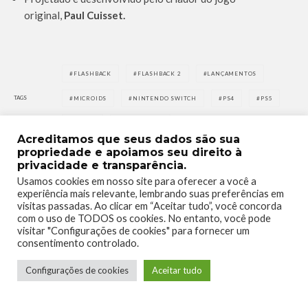
original,
Paul Cuisset.
FLASHBACK
FLASHBACK 2
LANÇAMENTOS
TAGS
MICROIDS
NINTENDO SWITCH
PS4
PS5
STEAM
XBOX SERIES
Acreditamos que seus dados são sua
propriedade e apoiamos seu direito à
privacidade e transparência.
Usamos cookies em nosso site para oferecer a você a
experiência mais relevante, lembrando suas preferências em
visitas passadas. Ao clicar em “Aceitar tudo”, você concorda
com o uso de TODOS os cookies. No entanto, você pode
0
0
visitar "Configurações de cookies" para fornecer um
consentimento controlado.
Configurações de cookies
Aceitar tudo