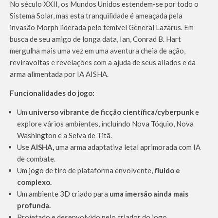
No século XXII, os Mundos Unidos estendem-se por todo o
Sistema Solar, mas esta tranquilidade é ameaçada pela
invasão Morph liderada pelo temível General Lazarus. Em
busca de seu amigo de longa data, Ian, Conrad B. Hart
mergulha mais uma vez em uma aventura cheia de ação,
reviravoltas e revelações com a ajuda de seus aliados e da
arma alimentada por IA AISHA.
Funcionalidades do jogo:
Um
universo vibrante de ficção científica/cyberpunk
e
explore vários ambientes, incluindo Nova Tóquio, Nova
Washington e a Selva de Titã.
Use
AISHA,
uma arma adaptativa letal aprimorada com IA
de combate.
Um jogo de tiro de plataforma envolvente,
fluido e
complexo.
Um ambiente 3D criado para
uma imersão ainda mais
profunda.
Projetado e desenvolvido pelo criador do jogo