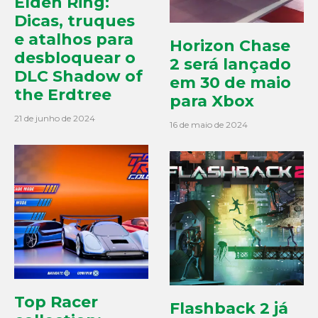
Elden Ring:
Dicas, truques
e atalhos para
Horizon Chase
desbloquear o
2 será lançado
DLC Shadow of
em 30 de maio
the Erdtree
para Xbox
21 de junho de 2024
16 de maio de 2024
Top Racer
Flashback 2 já