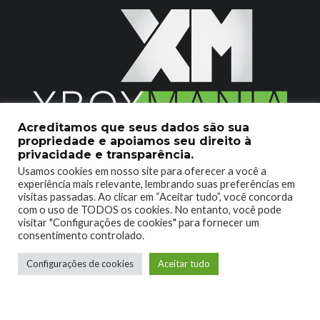
Acreditamos que seus dados são sua
propriedade e apoiamos seu direito à
2020 © Xboxmania. Todos os Direitos Reservados.
privacidade e transparência.
Usamos cookies em nosso site para oferecer a você a
SOBRE O XBOX MANIA
CONTATO
experiência mais relevante, lembrando suas preferências em
visitas passadas. Ao clicar em “Aceitar tudo”, você concorda
ENCONTROU UM PROBLEMA?
com o uso de TODOS os cookies. No entanto, você pode
visitar "Configurações de cookies" para fornecer um
consentimento controlado.
Configurações de cookies
Aceitar tudo