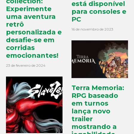
collection:
está disponível
Experimente
para consoles e
uma aventura
PC
retrô
16 de novembro de 2023
personalizada e
desafie-se em
corridas
emocionantes!
23 de fevereiro de 2024
Terra Memoria:
RPG baseado
em turnos
lança novo
trailer
mostrando a