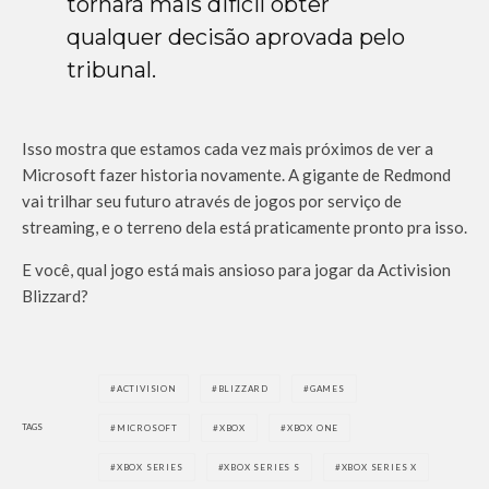
tornará mais difícil obter
qualquer decisão aprovada pelo
tribunal.
Isso mostra que estamos cada vez mais próximos de ver a
Microsoft fazer historia novamente. A gigante de Redmond
vai trilhar seu futuro através de jogos por serviço de
streaming, e o terreno dela está praticamente pronto pra isso.
E você, qual jogo está mais ansioso para jogar da Activision
Blizzard?
ACTIVISION
BLIZZARD
GAMES
TAGS
MICROSOFT
XBOX
XBOX ONE
XBOX SERIES
XBOX SERIES S
XBOX SERIES X