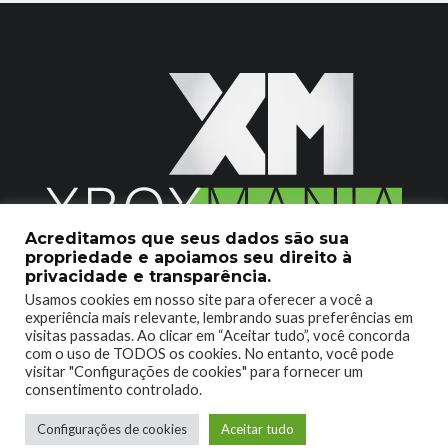
Acreditamos que seus dados são sua
propriedade e apoiamos seu direito à
2020 © Xboxmania. Todos os Direitos Reservados.
privacidade e transparência.
Usamos cookies em nosso site para oferecer a você a
SOBRE O XBOX MANIA
CONTATO
experiência mais relevante, lembrando suas preferências em
visitas passadas. Ao clicar em “Aceitar tudo”, você concorda
ENCONTROU UM PROBLEMA?
com o uso de TODOS os cookies. No entanto, você pode
visitar "Configurações de cookies" para fornecer um
consentimento controlado.
Configurações de cookies
Aceitar tudo