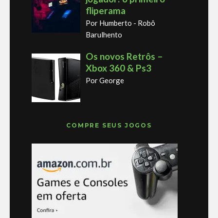
fliperama
Por Humberto - Robô
Barulhento
Os novos Retrôs –
Xbox 360 & Ps3
Por George
COMPRE SEUS JOGOS