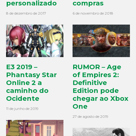
personalizado
compras
8 de dezembro de 2017
6 de novembro de 2018
E3 2019 –
RUMOR – Age
Phantasy Star
of Empires 2:
Online 2 a
Definitive
caminho do
Edition pode
Ocidente
chegar ao Xbox
One
11 de junho de 2019
27 de agosto de 2019