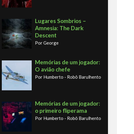
Lugares Sombrios –
Amnesia: The Dark
Descent
Por George
Memórias de um jogador:
O avião chefe
Por Humberto - Robô Barulhento
Memórias de um jogador:
o primeiro fliperama
Por Humberto - Robô Barulhento