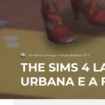
0
Por
Telmo Camargo
1 minuto de leitura
THE SIMS 4 
URBANA E A 