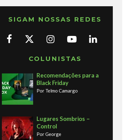
SIGAM NOSSAS REDES
COLUNISTAS
Recomendações para a
Black Friday
Por Telmo Camargo
Lugares Sombrios –
Control
Por George