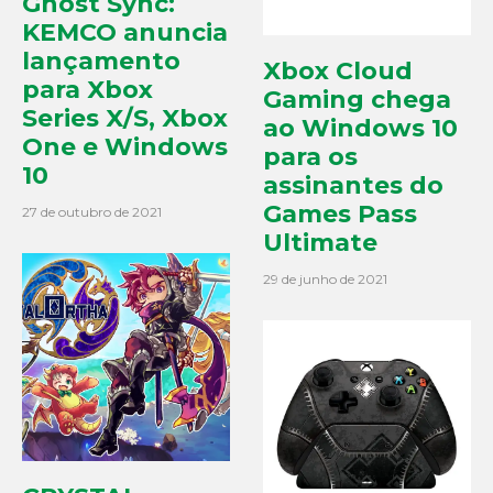
Ghost Sync:
KEMCO anuncia
lançamento
Xbox Cloud
para Xbox
Gaming chega
Series X/S, Xbox
ao Windows 10
One e Windows
para os
10
assinantes do
Games Pass
27 de outubro de 2021
Ultimate
29 de junho de 2021