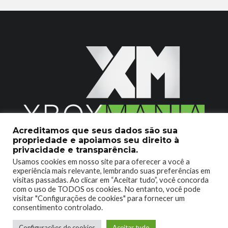
Acreditamos que seus dados são sua
propriedade e apoiamos seu direito à
2020 © Xboxmania. Todos os Direitos Reservados.
privacidade e transparência.
Usamos cookies em nosso site para oferecer a você a
SOBRE O XBOX MANIA
CONTATO
experiência mais relevante, lembrando suas preferências em
visitas passadas. Ao clicar em “Aceitar tudo”, você concorda
ENCONTROU UM PROBLEMA?
com o uso de TODOS os cookies. No entanto, você pode
visitar "Configurações de cookies" para fornecer um
consentimento controlado.
Configurações de cookies
Aceitar tudo