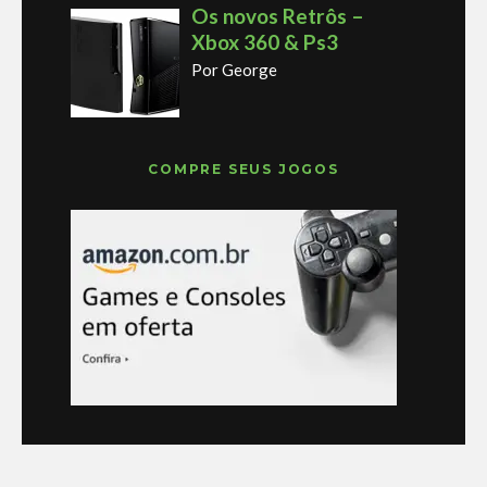
Os novos Retrôs –
Xbox 360 & Ps3
Por George
COMPRE SEUS JOGOS