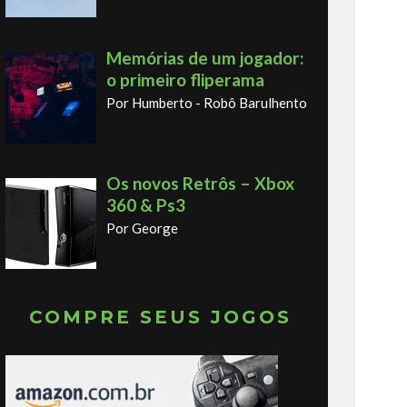
Memórias de um jogador:
o primeiro fliperama
Por Humberto - Robô Barulhento
Os novos Retrôs – Xbox
360 & Ps3
Por George
COMPRE SEUS JOGOS