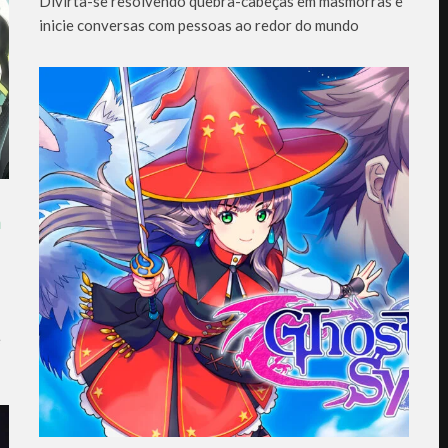
Divirta-se resolvendo quebra-cabeças em masmorras e
inicie conversas com pessoas ao redor do mundo
a
e