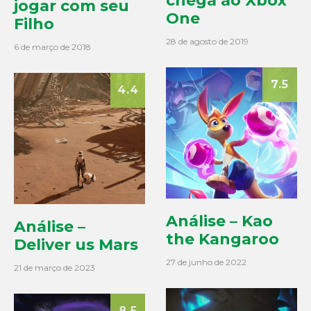
chega ao Xbox
jogar com seu
One
Filho
28 de agosto de 2019
6 de março de 2018
7.5
4.4
Análise – Kao
Análise –
the Kangaroo
Deliver us Mars
27 de junho de 2022
21 de março de 2023
8.5