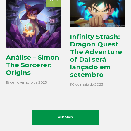
Infinity Strash:
Dragon Quest
The Adventure
Análise – Simon
of Dai será
The Sorcerer:
lançado em
Origins
setembro
18 de novembro de 2025
30 de maio de 2023
VER MAIS