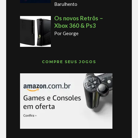
Barulhento
Os novos Retrôs –
Xbox 360 & Ps3
Por George
COMPRE SEUS JOGOS