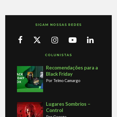
SIGAM NOSSAS REDES
COLUNISTAS
Recomendações para a
Black Friday
Por Telmo Camargo
Lugares Sombrios –
Control
Por George