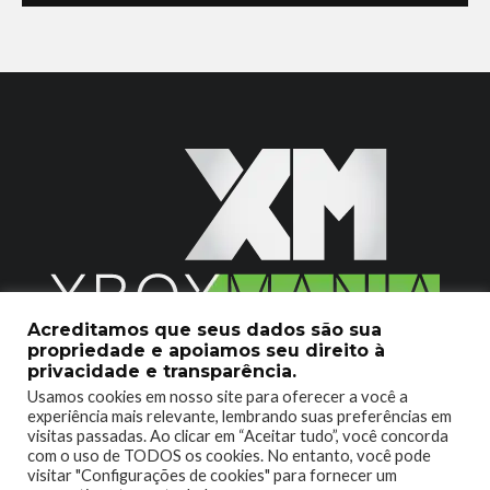
Acreditamos que seus dados são sua
propriedade e apoiamos seu direito à
2020 © Xboxmania. Todos os Direitos Reservados.
privacidade e transparência.
Usamos cookies em nosso site para oferecer a você a
SOBRE O XBOX MANIA
CONTATO
experiência mais relevante, lembrando suas preferências em
visitas passadas. Ao clicar em “Aceitar tudo”, você concorda
ENCONTROU UM PROBLEMA?
com o uso de TODOS os cookies. No entanto, você pode
visitar "Configurações de cookies" para fornecer um