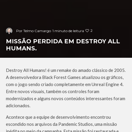
2
Por
Telmo Camargo
1 minuto de leitura
MISSÃO PERDIDA EM DESTROY ALL
HUMANS.
Destroy All Humans!
é
um
remake
do amado clássico de 2005.
A desenvolvedora Black Forest Games atualizou os gráficos,
com o jogo sendo criado completamente em Unreal Engine 4.
Entre novos visuais, também os controles foram
modernizados e alguns novos conteúdos interessantes foram
adicionados.
Acontece que
a equipe de desenvolvimento encontrou
escondido nos arquivos da Pandemic Studios, uma missão
inédita no meio da campanha. Esta missão foi restaurada e