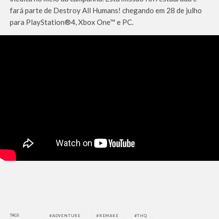
fará parte de Destroy All Humans! chegando em 28 de julho
para PlayStation®4, Xbox One™ e PC.
TAGS
ADVENTURE
REMAKE
THQ