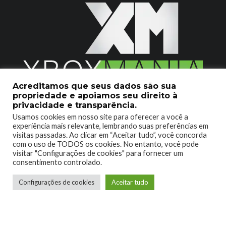
Acreditamos que seus dados são sua
propriedade e apoiamos seu direito à
2020 © Xboxmania. Todos os Direitos Reservados.
privacidade e transparência.
Usamos cookies em nosso site para oferecer a você a
SOBRE O XBOX MANIA
CONTATO
experiência mais relevante, lembrando suas preferências em
visitas passadas. Ao clicar em “Aceitar tudo”, você concorda
ENCONTROU UM PROBLEMA?
com o uso de TODOS os cookies. No entanto, você pode
visitar "Configurações de cookies" para fornecer um
consentimento controlado.
Configurações de cookies
Aceitar tudo