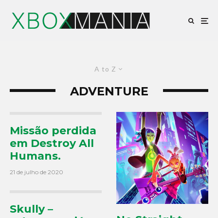
A to Z
ADVENTURE
Missão perdida
em Destroy All
Humans.
21 de julho de 2020
Skully –