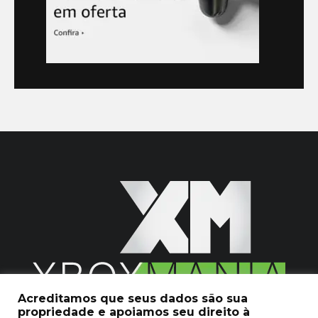
Acreditamos que seus dados são sua
propriedade e apoiamos seu direito à
2020 © Xboxmania. Todos os Direitos Reservados.