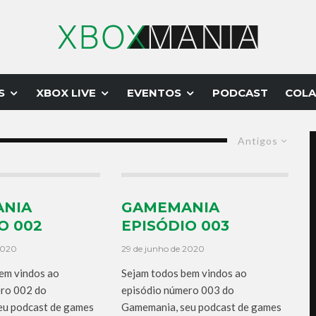
S
XBOX LIVE
EVENTOS
PODCAST
COLA
Antigos
NIA
GAMEMANIA
O 002
EPISÓDIO 003
2020
29 de junho de 2020
em vindos ao
Sejam todos bem vindos ao
ero 002 do
episódio número 003 do
eu podcast de games
Gamemania, seu podcast de games