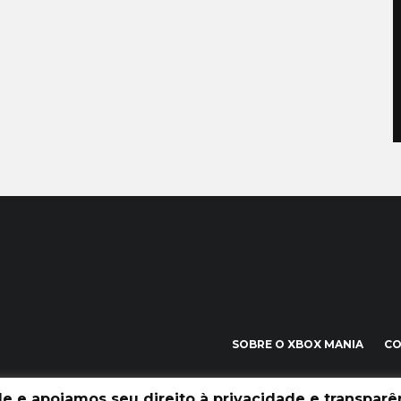
SOBRE O XBOX MANIA
C
 e apoiamos seu direito à privacidade e transparên