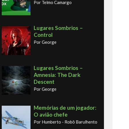
Por Telmo Camargo
Lugares Sombrios –
Control
Por George
Lugares Sombrios –
Amnesia: The Dark
Descent
Por George
Memórias de um jogador:
O avião chefe
Por Humberto - Robô Barulhento