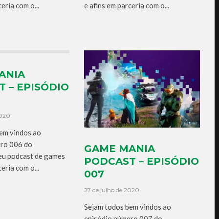
eria com o...
e afins em parceria com o...
ANIA
 – EPISÓDIO
2020
em vindos ao
ero 006 do
GAME MANIA
eu podcast de games
PODCAST – EPISÓDIO
eria com o...
007
27 de julho de 2020
Sejam todos bem vindos ao
episódio número 007 do