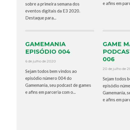
e afins em parc
sobre a primeira semana dos
eventos digitais da E3 2020.
Destaque para...
GAMEMANIA
GAME M
EPISÓDIO 004
PODCAST
006
6 de julho de 2020
20 de julho de 
Sejam todos bem vindos ao
episódio número 004 do
Sejam todos b
Gamemania, seu podcast de games
episódio núm
e afins em parceria com o...
Gamemania, s
e afins em parc