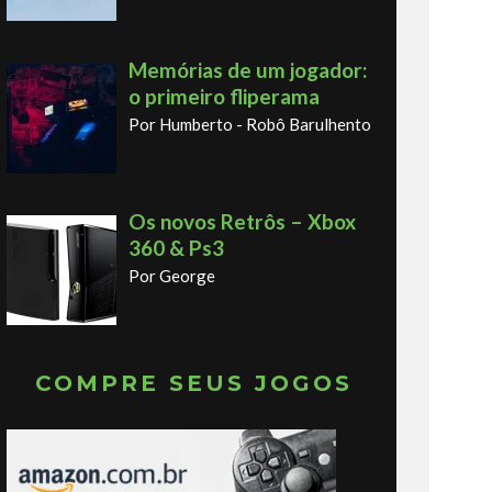
Memórias de um jogador:
o primeiro fliperama
Por Humberto - Robô Barulhento
Os novos Retrôs – Xbox
360 & Ps3
Por George
COMPRE SEUS JOGOS