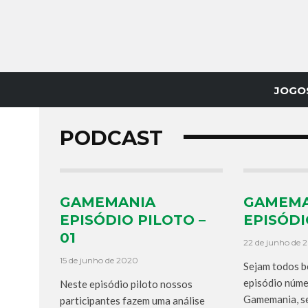
JOGO
PODCAST
GAMEMANIA
GAMEMA
EPISÓDIO PILOTO –
EPISÓDI
01
22 de junho de 
15 de junho de 2020
Sejam todos b
episódio núm
Neste episódio piloto nossos
Gamemania, s
participantes fazem uma análise