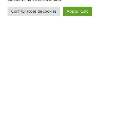
Youtube
Configurações de cookies
Aceitar tudo
#VIDEOGAMES
DIADOSPAIS
GAMEMANIA
TAGS
PODCAST
0
0
0
0