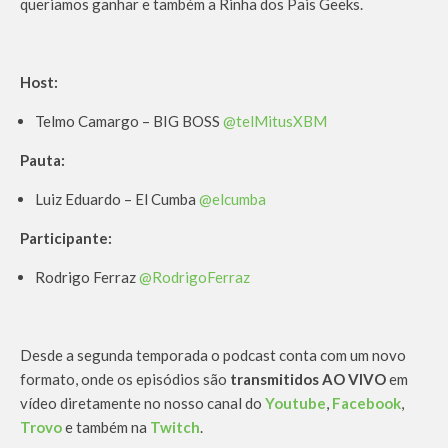
queriamos ganhar e também a Rinha dos Pais Geeks.
Host:
Telmo Camargo – BIG BOSS
@telMitusXBM
Pauta:
Luiz Eduardo – El Cumba
@elcumba
Participante:
Rodrigo Ferraz
@RodrigoFerraz
Desde a segunda temporada o podcast conta com um novo
formato, onde os episódios são
transmitidos AO VIVO
em
vídeo diretamente no nosso canal do
Youtube
,
Facebook
,
Trovo
e também na
Twitch
.