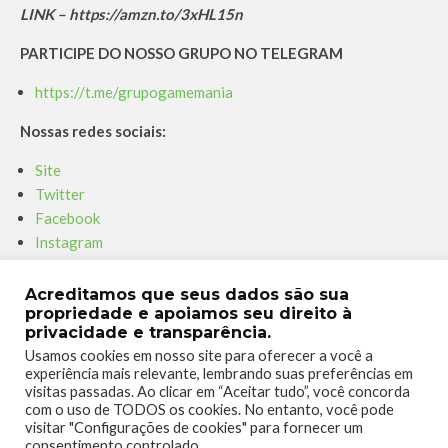
LINK – https://amzn.to/3xHL15n
PARTICIPE DO NOSSO GRUPO NO TELEGRAM
https://t.me/grupogamemania
Nossas redes sociais:
Site
Twitter
Facebook
Instagram
Youtube
Twitch
Acreditamos que seus dados são sua
propriedade e apoiamos seu direito à
Parceiro – Xboxmania
privacidade e transparência.
Usamos cookies em nosso site para oferecer a você a
Site
experiência mais relevante, lembrando suas preferências em
Facebook
visitas passadas. Ao clicar em “Aceitar tudo”, você concorda
com o uso de TODOS os cookies. No entanto, você pode
Twitter
visitar "Configurações de cookies" para fornecer um
Instagram
consentimento controlado.