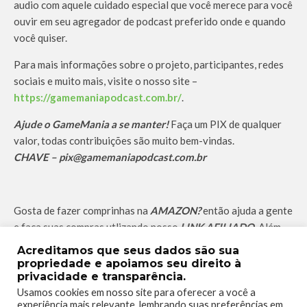
audio com aquele cuidado especial que você merece para você
ouvir em seu agregador de podcast preferido onde e quando
você quiser.
Para mais informações sobre o projeto, participantes, redes
sociais e muito mais, visite o nosso site –
https://gamemaniapodcast.com.br/
.
Ajude o GameMania a se manter!
Faça um PIX de qualquer
valor, todas contribuições são muito bem-vindas.
CHAVE – pix@gamemaniapodcast.com.br
Gosta de fazer comprinhas na
AMAZON?
então ajuda a gente
e faça suas compras utlizando nosso
LINK AFILIADO
. Além
de contribuir para a manutenção do Gamemania você não
Acreditamos que seus dados são sua
paga nada mais por isso, e pode ser qualquer coisa, desde um
propriedade e apoiamos seu direito à
privacidade e transparência.
jogo até mesmo um desodorante.
Usamos cookies em nosso site para oferecer a você a
LINK – https://amzn.to/3xHL15n
experiência mais relevante, lembrando suas preferências em