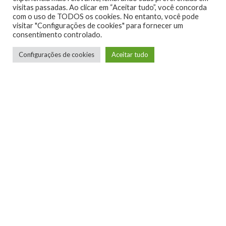
visitas passadas. Ao clicar em “Aceitar tudo”, você concorda
PARTICIPE DO NOSSO GRUPO NO TELEGRAM
com o uso de TODOS os cookies. No entanto, você pode
visitar "Configurações de cookies" para fornecer um
https://t.me/grupogamemania
consentimento controlado.
Nossas redes sociais:
Configurações de cookies
Aceitar tudo
Site
Twitter
Facebook
Instagram
Youtube
Twitch
Parceiro – Xboxmania
Site
Facebook
Twitter
Instagram
Youtube