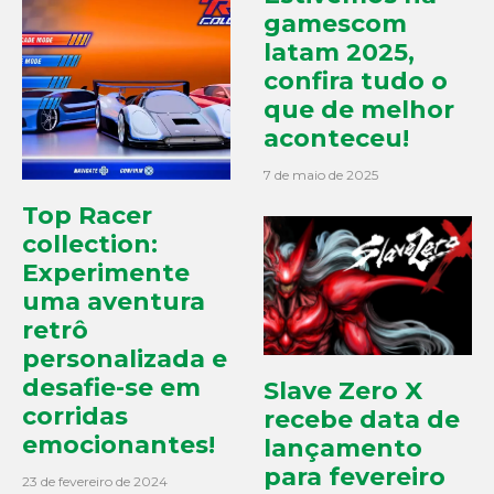
gamescom
latam 2025,
confira tudo o
que de melhor
aconteceu!
7 de maio de 2025
Top Racer
collection:
Experimente
uma aventura
retrô
personalizada e
desafie-se em
Slave Zero X
corridas
recebe data de
emocionantes!
lançamento
para fevereiro
23 de fevereiro de 2024