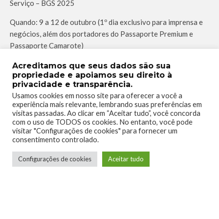
Serviço – BGS 2025
Quando: 9 a 12 de outubro (1º dia exclusivo para imprensa e
negócios, além dos portadores do Passaporte Premium e
Passaporte Camarote)
Onde: Distrito Anhembi
Acreditamos que seus dados são sua
propriedade e apoiamos seu direito à
Endereço: Avenida Olavo Fontoura, 1209 – Santana, São
privacidade e transparência.
Paulo/SP
Usamos cookies em nosso site para oferecer a você a
experiência mais relevante, lembrando suas preferências em
visitas passadas. Ao clicar em “Aceitar tudo”, você concorda
Horário: das 13h às 21h
com o uso de TODOS os cookies. No entanto, você pode
visitar "Configurações de cookies" para fornecer um
consentimento controlado.
TAGS
BGS
NINTENDO
SWITCH2
Configurações de cookies
Aceitar tudo