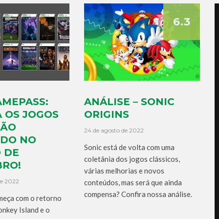
6.3
AMEPASS:
ANÁLISE – SONIC
 OS JOGOS
ORIGINS
TÃO
24 de agosto de 2022
DO NO
Sonic está de volta com uma
 DE
coletânia dos jogos clássicos,
RO!
várias melhorias e novos
de 2022
conteúdos, mas será que ainda
compensa? Confira nossa análise.
eça com o retorno
onkey Island e o