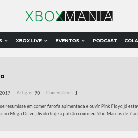
S
XBOX LIVE
EVENTOS
PODCAST
COLA
ro
 2017
Artigos
90
Comentários
1
a se resumisse em comer farofa apimentada e ouvir Pink Floyd já es
c no Mega Drive, divido hoje a paixão com meu filho Marcos de 7 an