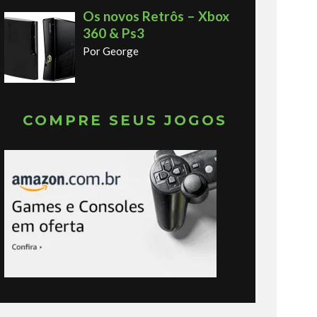
Os novos Retrôs – Xbox
360 & Ps3
Por George
COMPRE SEUS JOGOS