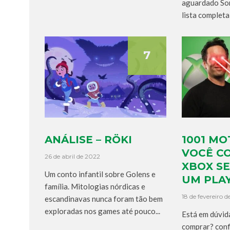
aguardado Som
lista completa
7
ANÁLISE – RÖKI
1001 MO
VOCÊ C
26 de abril de 2022
XBOX SE
Um conto infantil sobre Golens e
UM PLAY
família. Mitologias nórdicas e
18 de fevereiro 
escandinavas nunca foram tão bem
exploradas nos games até pouco...
Está em dúvid
comprar? confi