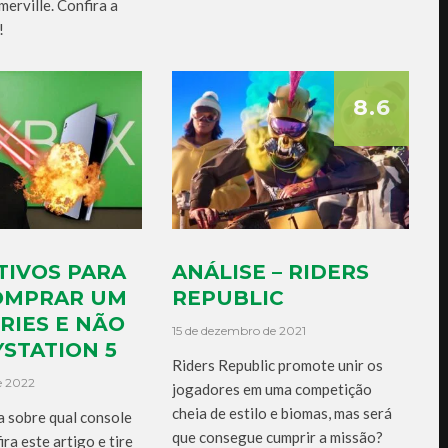
erville. Confira a
!
8.6
TIVOS PARA
ANÁLISE – RIDERS
OMPRAR UM
REPUBLIC
RIES E NÃO
15 de dezembro de 2021
STATION 5
Riders Republic promote unir os
de 2022
jogadores em uma competição
cheia de estilo e biomas, mas será
a sobre qual console
que consegue cumprir a missão?
ra este artigo e tire