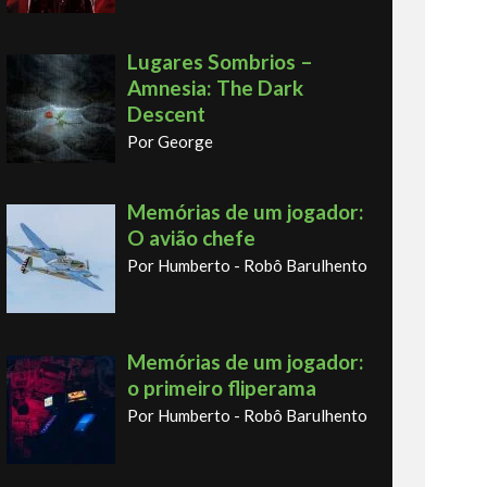
Lugares Sombrios –
Amnesia: The Dark
Descent
Por George
Memórias de um jogador:
O avião chefe
Por Humberto - Robô Barulhento
Memórias de um jogador:
o primeiro fliperama
Por Humberto - Robô Barulhento