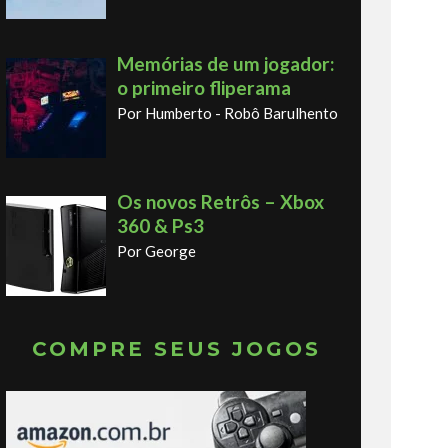
Memórias de um jogador:
o primeiro fliperama
Por Humberto - Robô Barulhento
Os novos Retrôs – Xbox
360 & Ps3
Por George
COMPRE SEUS JOGOS