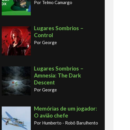
Por Telmo Camargo
Lugares Sombrios –
Control
Por George
Lugares Sombrios –
Amnesia: The Dark
Descent
Por George
Memórias de um jogador:
O avião chefe
Por Humberto - Robô Barulhento