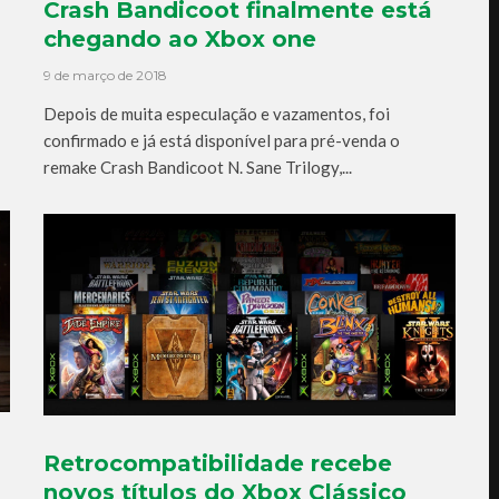
Crash Bandicoot finalmente está
chegando ao Xbox one
9 de março de 2018
Depois de muita especulação e vazamentos, foi
confirmado e já está disponível para pré-venda o
remake Crash Bandicoot N. Sane Trilogy,...
Retrocompatibilidade recebe
novos títulos do Xbox Clássico