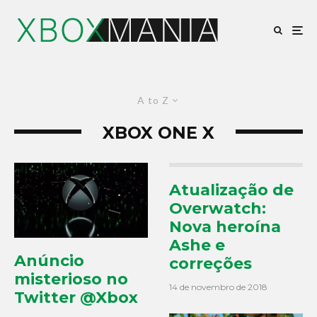
A to Z
XBOX ONE X
Atualização de
Overwatch:
Nova heroína
Ashe e
Anúncio
correções
misterioso no
14 de novembro de 2018
Twitter @Xbox