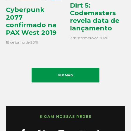
Dirt 5:
Cyberpunk
Codemasters
2077
revela data de
confirmado na
lançamento
PAX West 2019
7 de setembro de 2020
18 de junho de 2019
VER MAIS
SIGAM NOSSAS REDES