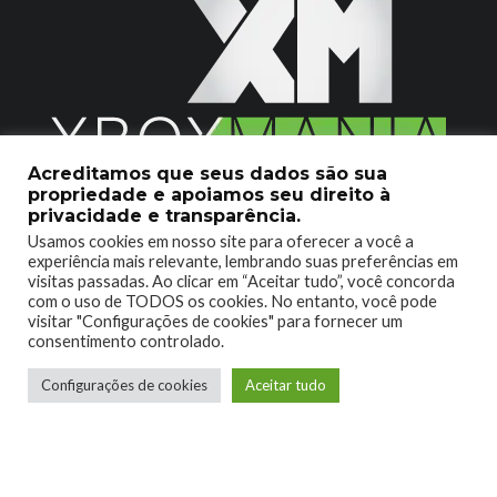
Acreditamos que seus dados são sua
propriedade e apoiamos seu direito à
2020 © Xboxmania. Todos os Direitos Reservados.
privacidade e transparência.
Usamos cookies em nosso site para oferecer a você a
SOBRE O XBOX MANIA
CONTATO
experiência mais relevante, lembrando suas preferências em
visitas passadas. Ao clicar em “Aceitar tudo”, você concorda
ENCONTROU UM PROBLEMA?
com o uso de TODOS os cookies. No entanto, você pode
visitar "Configurações de cookies" para fornecer um
consentimento controlado.
Configurações de cookies
Aceitar tudo