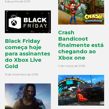
5 de junho de 2019
Crash
Bandicoot
Black Friday
finalmente está
começa hoje
chegando ao
para assinantes
Xbox one
do Xbox Live
Gold
9 de março de 2018
15 de novembro de 2018