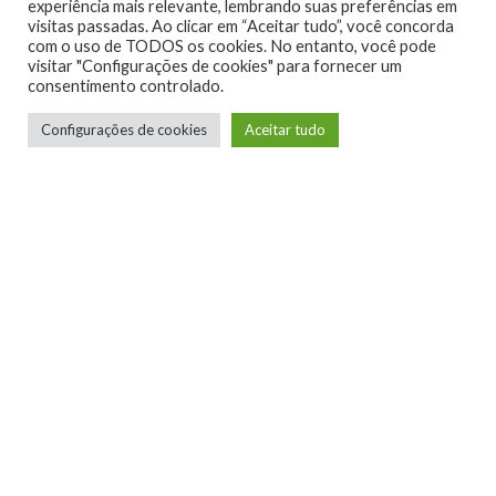
experiência mais relevante, lembrando suas preferências em
visitas passadas. Ao clicar em “Aceitar tudo”, você concorda
com o uso de TODOS os cookies. No entanto, você pode
visitar "Configurações de cookies" para fornecer um
consentimento controlado.
Configurações de cookies
Aceitar tudo
Telmo Camargo
Editor Chefe
Idealizador e editor chefe do Xboxmania, Host
do Gamemania Podcast, Xbox Ambassador,
entusiasta dos jogos de corrida e pai do Miguel,
meu Player 2 favorito!