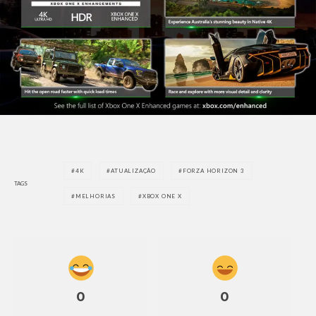
4K
ATUALIZAÇÃO
FORZA HORIZON 3
TAGS
MELHORIAS
XBOX ONE X
0
0