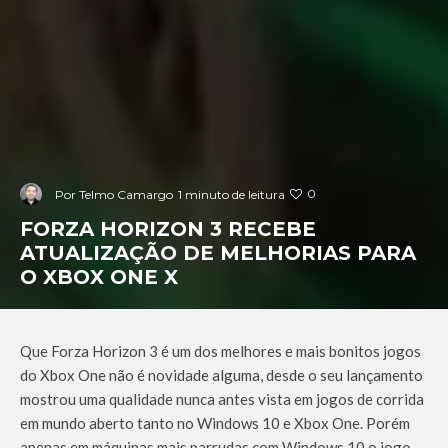
0
Por
Telmo Camargo
1 minuto de leitura
FORZA HORIZON 3 RECEBE
ATUALIZAÇÃO DE MELHORIAS PARA
O XBOX ONE X
Que Forza Horizon 3 é um dos melhores e mais bonitos jogos
do Xbox One não é novidade alguma, desde o seu lançamento
mostrou uma qualidade nunca antes vista em jogos de corrida
em mundo aberto tanto no Windows 10 e Xbox One. Porém
apenas em máquinas mais parrudas com Windows 10 o jogo