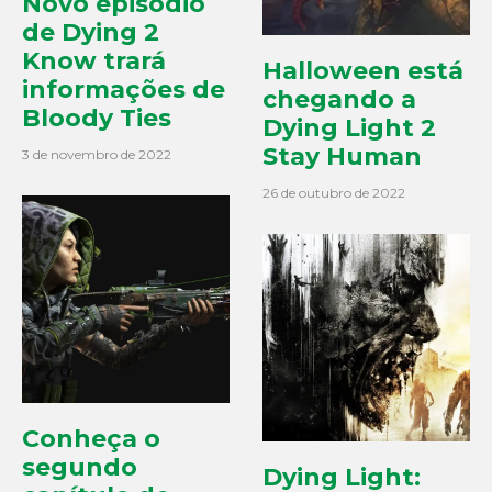
Novo episódio
de Dying 2
Know trará
Halloween está
informações de
chegando a
Bloody Ties
Dying Light 2
Stay Human
3 de novembro de 2022
26 de outubro de 2022
Conheça o
segundo
Dying Light: