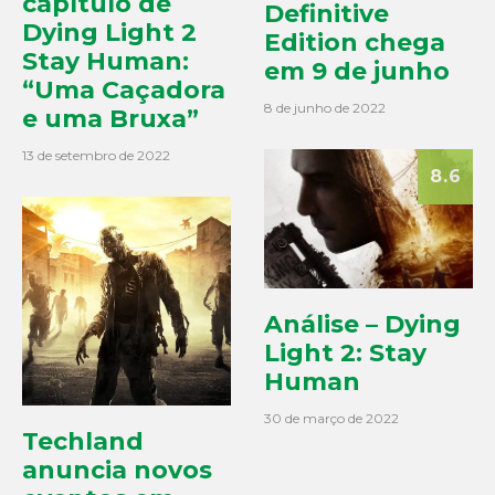
capítulo de
Definitive
Dying Light 2
Edition chega
Stay Human:
em 9 de junho
“Uma Caçadora
8 de junho de 2022
e uma Bruxa”
13 de setembro de 2022
8.6
Análise – Dying
Light 2: Stay
Human
30 de março de 2022
Techland
anuncia novos