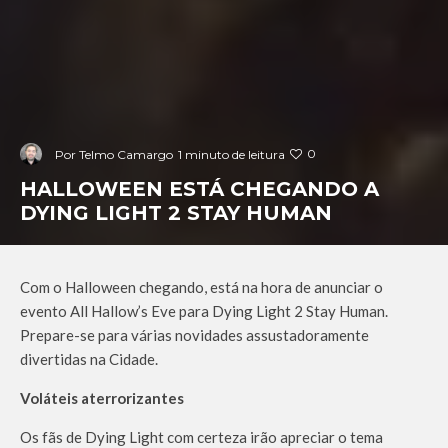
0
Por
Telmo Camargo
1 minuto de leitura
HALLOWEEN ESTÁ CHEGANDO A
DYING LIGHT 2 STAY HUMAN
Com o Halloween chegando, está na hora de anunciar o
evento All Hallow’s Eve para Dying Light 2 Stay Human.
Prepare-se para várias novidades assustadoramente
divertidas na Cidade.
Voláteis aterrorizantes
Os fãs de Dying Light com certeza irão apreciar o tema