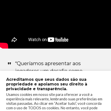
“Queríamos apresentar aos
jogadores um desafio como
nunca antes visto. A Bruxa é
Acreditamos que seus dados são sua
propriedade e apoiamos seu direito à
uma inimiga extraordinária,
privacidade e transparência.
poderosa o suficiente para até
Usamos cookies em nosso site para oferecer a você a
experiência mais relevante, lembrando suas preferências em
mesmo quebrar as regras do
visitas passadas. Ao clicar em “Aceitar tudo”, você concorda
jogo – tornando o Dia na Cidade
com o uso de TODOS os cookies. No entanto, você pode