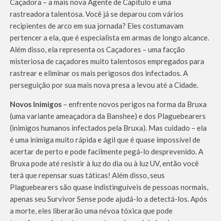
Caçadora – a mais nova Agente de Capítulo e uma
rastreadora talentosa. Você já se deparou com vários
recipientes de arco em sua jornada? Eles costumavam
pertencer a ela, que é especialista em armas de longo alcance.
Além disso, ela representa os Caçadores – uma facção
misteriosa de caçadores muito talentosos empregados para
rastrear e eliminar os mais perigosos dos infectados. A
perseguição por sua mais nova presa a levou até a Cidade.
Novos Inimigos
– enfrente novos perigos na forma da Bruxa
(uma variante ameaçadora da Banshee) e dos Plaguebearers
(inimigos humanos infectados pela Bruxa). Mas cuidado – ela
é uma inimiga muito rápida e ágil que é quase impossível de
acertar de perto e pode facilmente pegá-lo desprevenido. A
Bruxa pode até resistir à luz do dia ou à luz UV, então você
terá que repensar suas táticas! Além disso, seus
Plaguebearers são quase indistinguíveis de pessoas normais,
apenas seu Survivor Sense pode ajudá-lo a detectá-los. Após
a morte, eles liberarão uma névoa tóxica que pode