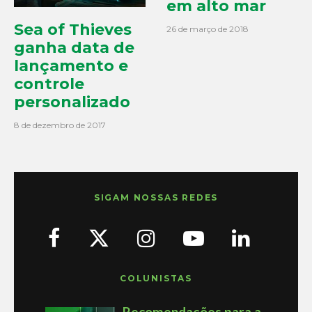
em alto mar
Sea of Thieves
26 de março de 2018
ganha data de
lançamento e
controle
personalizado
8 de dezembro de 2017
SIGAM NOSSAS REDES
COLUNISTAS
Recomendações para a