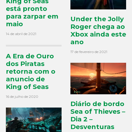
King of Seas
está pronto
para zarpar em
Under the Jolly
maio
Roger chega ao
Xbox ainda este
14 de abril de 2021
ano
17 de fevereiro de 2021
A Era de Ouro
dos Piratas
retorna com o
anuncio de
King of Seas
16 de julho de 2020
Diário de bordo
Sea of Thieves –
Dia 2 –
Desventuras