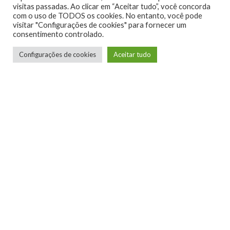
visitas passadas. Ao clicar em “Aceitar tudo”, você concorda
com o uso de TODOS os cookies. No entanto, você pode
visitar "Configurações de cookies" para fornecer um
Veio GamerBR
consentimento controlado.
Pai do Yuri e da Mary , amante de jogos de luta
Configurações de cookies
Aceitar tudo
escreve para o XboxMania , conversa sobre
games no podcast GameMania e sonha em um
dia viver de games.
LEIA MAIS
NINTENDO CONFIRMA
PARTICIPAÇÃO NA BRASIL
GAME SHOW 2026