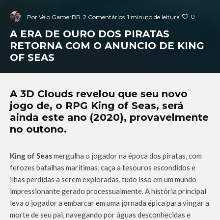
0
Por
Veio GamerBR
2 Comentários
1 minuto de leitura
A ERA DE OURO DOS PIRATAS
RETORNA COM O ANUNCIO DE KING
OF SEAS
A
3D Clouds
revelou que seu novo
jogo de, o
RPG
King of Seas,
será
ainda este ano (2020), provavelmente
no outono.
King of Seas
mergulha o jogador na época dos piratas, com
ferozes batalhas marítimas, caça a tesouros escondidos e
ilhas perdidas a serem exploradas, tudo isso em um mundo
impressionante gerado processualmente. A história principal
leva o jogador a embarcar em uma jornada épica para vingar a
morte de seu pai, navegando por águas desconhecidas e