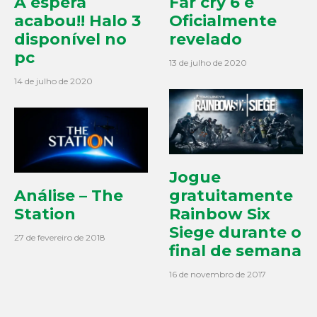
A espera
Far cry 6 é
acabou!! Halo 3
Oficialmente
disponível no
revelado
pc
13 de julho de 2020
14 de julho de 2020
Jogue
Análise – The
gratuitamente
Station
Rainbow Six
Siege durante o
27 de fevereiro de 2018
final de semana
16 de novembro de 2017