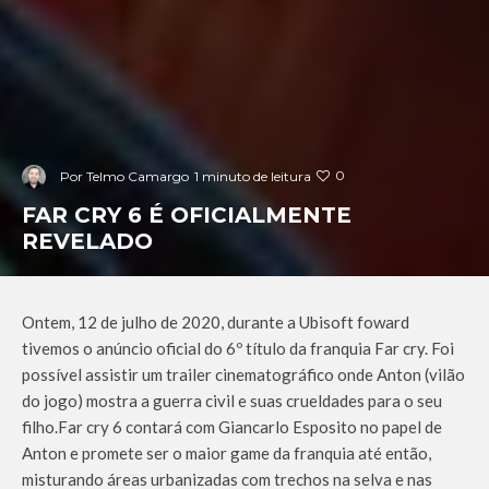
0
Por
Telmo Camargo
1 minuto de leitura
FAR CRY 6 É OFICIALMENTE
REVELADO
Ontem, 12 de julho de 2020, durante a Ubisoft foward
tivemos o anúncio oficial do 6º título da franquia Far cry. Foi
possível assistir um trailer cinematográfico onde Anton (vilão
do jogo) mostra a guerra civil e suas crueldades para o seu
filho.
Far cry 6 contará com Giancarlo Esposito no papel de
Anton e promete ser o maior game da franquia até então,
misturando áreas urbanizadas com trechos na selva e nas