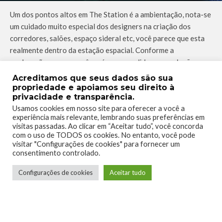
Um dos pontos altos em The Station é a ambientação, nota-se
um cuidado muito especial dos designers na criação dos
corredores, salões, espaço sideral etc, você parece que esta
realmente dentro da estação espacial. Conforme a
exploração avança você será surpreendido por explosões que
irão balançar toda a estrutura já danificada da Espial, é visível
Acreditamos que seus dados são sua
que algo de muito errado aconteceu, o resultado disso tudo é
propriedade e apoiamos seu direito à
privacidade e transparência.
um ambiente tenso e sombrio.
Usamos cookies em nosso site para oferecer a você a
Outro ponto forte do jogo é a qualidade gráfica, The Station
experiência mais relevante, lembrando suas preferências em
visitas passadas. Ao clicar em “Aceitar tudo”, você concorda
utiliza diversos efeitos de luz, sombras e cores em tons de
com o uso de TODOS os cookies. No entanto, você pode
neon. Os detalhes das texturas nos ambientes internos e
visitar "Configurações de cookies" para fornecer um
externos da Espial são muito bem feitos e como foi dito
consentimento controlado.
anteriormente ajudam a construir um ambiente muito real,
Configurações de cookies
Aceitar tudo
como se o jogador estivesse realmente dentro da estação. O
único ponto negativo que podemos perceber é que tal
qualidade gráfica cobra uma performance que infelizmente o
Xbox One não consegue entregar de forma satisfatória, as