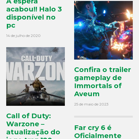
A espera
acabou!! Halo 3
disponível no
pc
14 de julho de 2020
Confira o trailer
gameplay de
Immortals of
Aveum
25 de maio de 2023
Call of Duty:
Warzone –
Far cry 6 é
atualização do
Oficialmente