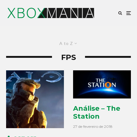
A to Z
FPS
Análise – The
Station
27 de fevereiro de 2018