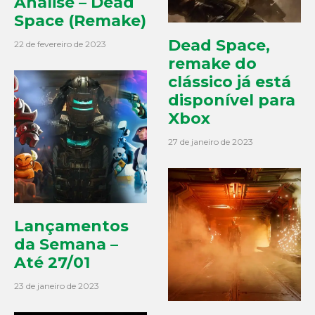
Análise – Dead
Space (Remake)
Dead Space,
22 de fevereiro de 2023
remake do
clássico já está
disponível para
Xbox
27 de janeiro de 2023
Lançamentos
da Semana –
Até 27/01
23 de janeiro de 2023