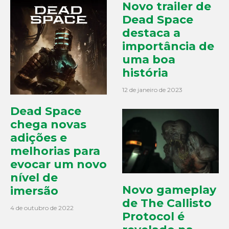
Novo trailer de
Dead Space
destaca a
importância de
uma boa
história
12 de janeiro de 2023
Dead Space
chega novas
adições e
melhorias para
evocar um novo
nível de
Novo gameplay
imersão
de The Callisto
4 de outubro de 2022
Protocol é