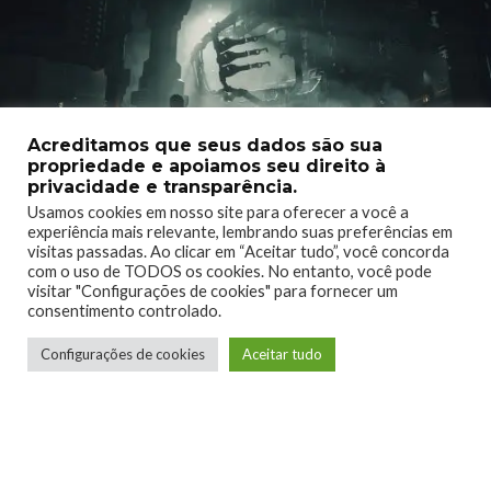
Acreditamos que seus dados são sua
propriedade e apoiamos seu direito à
privacidade e transparência.
Usamos cookies em nosso site para oferecer a você a
experiência mais relevante, lembrando suas preferências em
visitas passadas. Ao clicar em “Aceitar tudo”, você concorda
com o uso de TODOS os cookies. No entanto, você pode
Uma fantasia de engenharia aprimorada: Sem armas ou apoio,
visitar "Configurações de cookies" para fornecer um
Isaac é forçado a se defender contra os Necromorphs,
consentimento controlado.
aproveitando ferramentas de mineração de alta tecnologia
Configurações de cookies
Aceitar tudo
para desmembrar estrategicamente criaturas de pesadelo,
resolver quebra-cabeças em sua jornada emocionante e
transformar os sistemas defeituosos da Ishimura a seu favor.
Os jogadores agora ouvirão mais do amado engenheiro,
originalmente um protagonista silencioso, por meio de novos