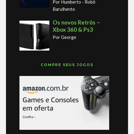
Por Humberto - Robô
Barulhento
Os novos Retrôs –
Xbox 360 & Ps3
Por George
COMPRE SEUS JOGOS