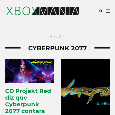
A to Z
CYBERPUNK 2077
CD Projekt Red
diz que
Cyberpunk
2077 contará