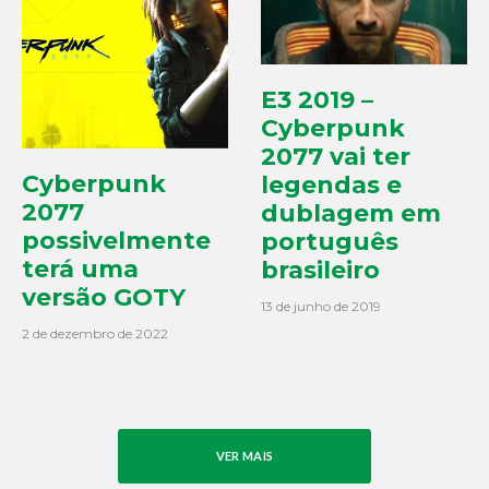
E3 2019 –
Cyberpunk
2077 vai ter
Cyberpunk
legendas e
2077
dublagem em
possivelmente
português
terá uma
brasileiro
versão GOTY
13 de junho de 2019
2 de dezembro de 2022
VER MAIS