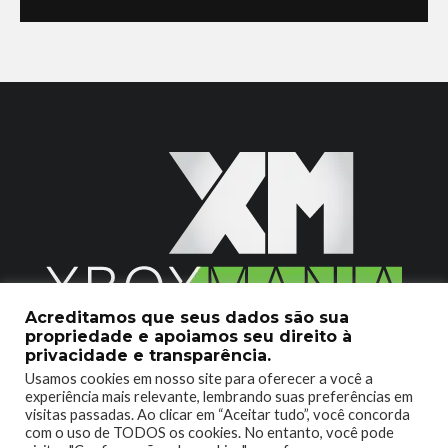
Acreditamos que seus dados são sua
propriedade e apoiamos seu direito à
2020 © Xboxmania. Todos os Direitos Reservados.
privacidade e transparência.
Usamos cookies em nosso site para oferecer a você a
SOBRE O XBOX MANIA
CONTATO
experiência mais relevante, lembrando suas preferências em
visitas passadas. Ao clicar em “Aceitar tudo”, você concorda
ENCONTROU UM PROBLEMA?
com o uso de TODOS os cookies. No entanto, você pode