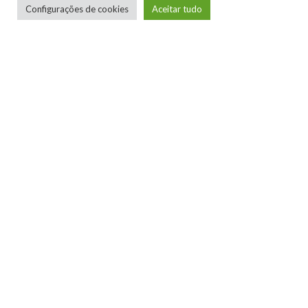
Configurações de cookies
Aceitar tudo
ARMAS
CLASSES
CYBERPUNK 2077
TAGS
EPISÓDIO 2
NIGHT CITY WIRE
XBOX ONE
0
0
0
0