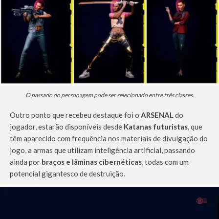
O passado do personagem pode ser selecionado entre três classes.
Outro ponto que recebeu destaque foi o
ARSENAL
do
jogador, estarão disponíveis desde
Katanas futuristas
, que
têm aparecido com frequência nos materiais de divulgação do
jogo, a armas que utilizam inteligência artificial, passando
ainda por
braços e lâminas cibernéticas
, todas com um
potencial gigantesco de destruição.