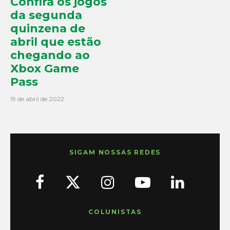
Confira os jogos
da segunda
quinzena de
abril que estão
chegando ao
Xbox Game
Pass
19 de abril de 2022
SIGAM NOSSAS REDES
COLUNISTAS