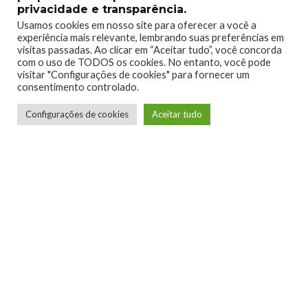
privacidade e transparência.
Usamos cookies em nosso site para oferecer a você a
experiência mais relevante, lembrando suas preferências em
visitas passadas. Ao clicar em “Aceitar tudo”, você concorda
com o uso de TODOS os cookies. No entanto, você pode
visitar "Configurações de cookies" para fornecer um
consentimento controlado.
Configurações de cookies
Aceitar tudo
Telmo Camargo
Editor Chefe
Idealizador e editor chefe do Xboxmania, Host
do Gamemania Podcast, Xbox Ambassador,
entusiasta dos jogos de corrida e pai do Miguel,