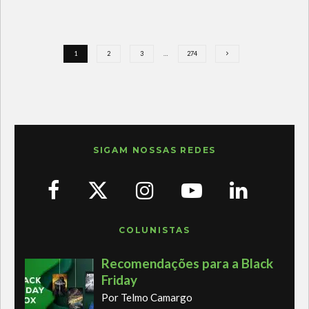
1
2
3
…
274
SIGAM NOSSAS REDES
COLUNISTAS
Recomendações para a Black
Friday
Por Telmo Camargo