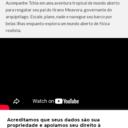
Acompanhe Tchia em uma aventura tropical de mundo aberto
para resgatar seu pai do tirano Meavora, governante do
arquipélago. Escale, plane, nade e navegue seu barco por
belas ilhas enquanto explora um mundo aberto de física
realista.
Magical Delicacy (Cloud, Console e PC) – 16 de Julho
Acreditamos que seus dados são sua
propriedade e apoiamos seu direito à
Assuma o papel da jovem bruxinha Flora e explore uma cidade