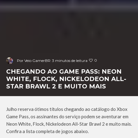
0
Por
Veio GamerBR
3 minutos de leitura
CHEGANDO AO GAME PASS: NEON
WHITE, FLOCK, NICKELODEON ALL-
STAR BRAWL 2 E MUITO MAIS
Julho reserva ótimos títulos chegando ao catálogo do Xbox
Game Pass, os assinantes do serviço podem se aventurar em
Neon White, Flock, Nickelodeon All-Star Brawl 2 e muito mais.
Confira a lista completa de jogos abaixo.