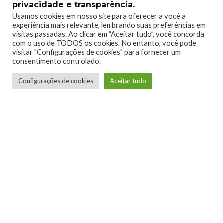
privacidade e transparência.
agitada neste jogo de culinária com inspirações em
Usamos cookies em nosso site para oferecer a você a
Metroidvania. Prepare refeições e poções em sua cozinha
experiência mais relevante, lembrando suas preferências em
personalizada, cuidadosamente selecionando os ingredientes
visitas passadas. Ao clicar em “Aceitar tudo”, você concorda
com o uso de TODOS os cookies. No entanto, você pode
corretos.
visitar "Configurações de cookies" para fornecer um
consentimento controlado.
Configurações de cookies
Aceitar tudo
Flock (Cloud, Console e PC) – 16 de Julho
Flock é um jogo cooperativo multijogador onde os jogadores