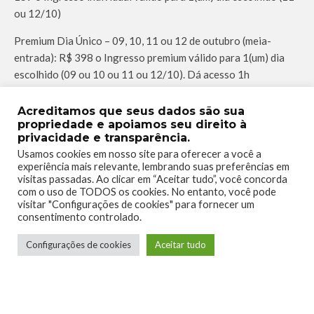
ou 12/10)
Premium Dia Único – 09, 10, 11 ou 12 de outubro (meia-
entrada): R$ 398 o Ingresso premium válido para 1(um) dia
escolhido (09 ou 10 ou 11 ou 12/10). Dá acesso 1h
antecipado e entrada exclusiva.
Acreditamos que seus dados são sua
Passaporte 10, 11 e 12 de outubro (meia-entrada): R$ 398 –
propriedade e apoiamos seu direito à
Passaporte individual válido para os dias 10, 11 e 12/10.
privacidade e transparência.
Visite 3 dias pelo preço de 2
Usamos cookies em nosso site para oferecer a você a
experiência mais relevante, lembrando suas preferências em
visitas passadas. Ao clicar em “Aceitar tudo”, você concorda
Passaporte Premium (meia-entrada): R$ 749– Passaporte
com o uso de TODOS os cookies. No entanto, você pode
premium individual válido para todos os dias, incluindo dia
visitar "Configurações de cookies" para fornecer um
exclusivo para imprensa. Ganhe uma camisa oficial da #BGS25
consentimento controlado.
(retirada no evento). Dá acesso 1h antecipado e entrada
Configurações de cookies
Aceitar tudo
exclusiva.
Passaporte Business (meia-entrada): R$ 749 – Passaporte
business individual válido para todos os dias, incluindo dia
exclusivo para imprensa. Dá acesso 1h antecipado e entrada