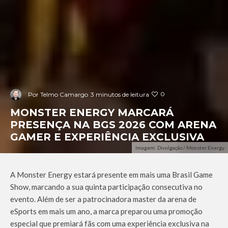
0
Por
Telmo Camargo
3 minutos de leitura
MONSTER ENERGY MARCARÁ
PRESENÇA NA BGS 2026 COM ARENA
GAMER E EXPERIÊNCIA EXCLUSIVA
Imagem: Divulgação / Monster Energy
A Monster Energy estará presente em mais uma Brasil Game
Show, marcando a sua quinta participação consecutiva no
evento. Além de ser a patrocinadora master da arena de
eSports em mais um ano, a marca preparou uma promoção
especial que premiará fãs com uma experiência exclusiva na