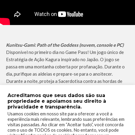
Kunitsu-Gami: Path of the Goddess (nuvem, console e PC)
Disponível no primeiro dia no Game Pass! Um jogo único de
Estratégia de Ação Kagura inspirado no Japão. O jogo se
passa em uma montanha coberta por profanação. Durante o
dia, purifique as aldeias e prepare-se para o anoitecer.
Durante a noite, proteja a Sacerdotisa contra as hordas de
Coléricos. Repita o ciclo de dia e noite até que você limpe a
Acreditamos que seus dados são sua
montanha da profanação e retorne a paz à terra.
propriedade e apoiamos seu direito à
privacidade e transparência.
Usamos cookies em nosso site para oferecer a você a
experiência mais relevante, lembrando suas preferências em
visitas passadas. Ao clicar em “Aceitar tudo”, você concorda
com o uso de TODOS os cookies. No entanto, você pode