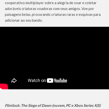
cooperativo multiplayer sobre a alegria de voar e coletar
adoráveis criaturas voadoras com seus amigos. Voe por
paisagens belas, procurando criaturas raras e esquivas para
adicionar ao seu bando.
Flintlock: The Siege of Dawn (nuvem, PC e Xbox Series X|S)