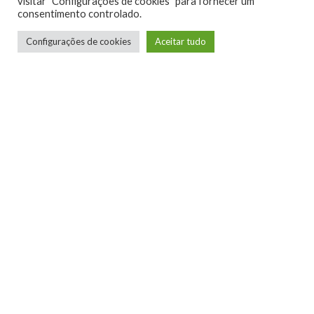
visitar "Configurações de cookies" para fornecer um
consentimento controlado.
Configurações de cookies
Aceitar tudo
DLC/atualizações de jogos
Test de acesso antecipado do EA Sports College Football
25
– Já disponível
Experimente hoje mesmo o EA Sports College Football 25
com um teste de acesso antecipado de 10 horas. Mergulhe em
atmosferas icônicas com o Game Pass Ultimate via EA Play.
Além disso, os assinantes ganham pacotes mensais do
Loyalist Ultimate Team, que incluem 4 Jogadores Ouro, e
economizam 10% em compras de conteúdo digital da EA,
incluindo na pré-venda.