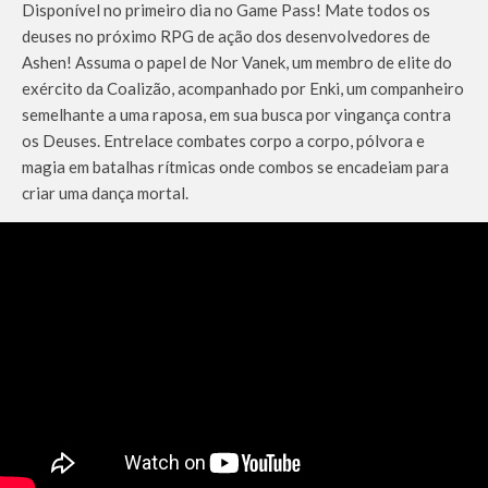
Disponível no primeiro dia no Game Pass! Mate todos os
deuses no próximo RPG de ação dos desenvolvedores de
Ashen! Assuma o papel de Nor Vanek, um membro de elite do
exército da Coalizão, acompanhado por Enki, um companheiro
semelhante a uma raposa, em sua busca por vingança contra
os Deuses. Entrelace combates corpo a corpo, pólvora e
magia em batalhas rítmicas onde combos se encadeiam para
criar uma dança mortal.