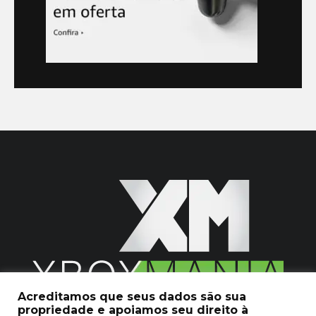
Acreditamos que seus dados são sua
propriedade e apoiamos seu direito à
2020 © Xboxmania. Todos os Direitos Reservados.